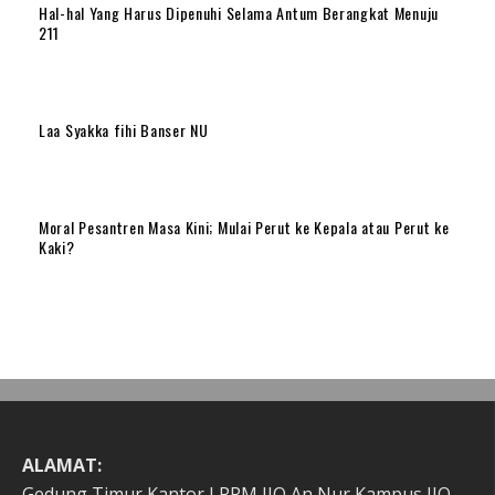
Hal-hal Yang Harus Dipenuhi Selama Antum Berangkat Menuju
211
Laa Syakka fihi Banser NU
Moral Pesantren Masa Kini; Mulai Perut ke Kepala atau Perut ke
Kaki?
ALAMAT:
Gedung Timur Kantor LPPM IIQ An Nur Kampus IIQ