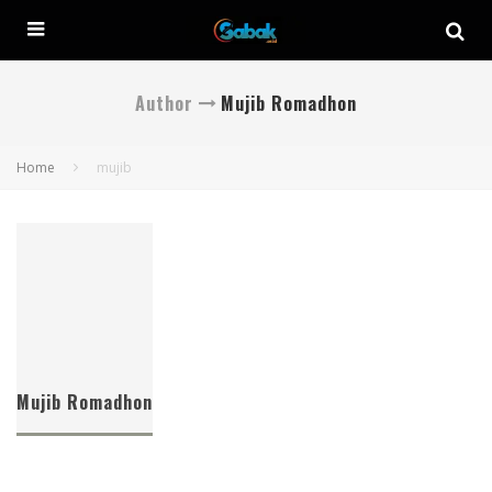
Author
Mujib Romadhon
Home
mujib
Mujib Romadhon