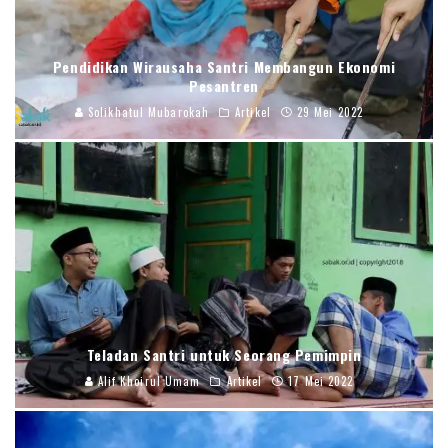
Pendidikan Wirausaha Santri Membangun Ekonomi
Pesantren
Solikhatul Mubarokah
Artikel
29 Mei 2022
Teladan Santri untuk Seorang Pemimpin
Alif Khoirul Umam
Artikel
17 Mei 2022