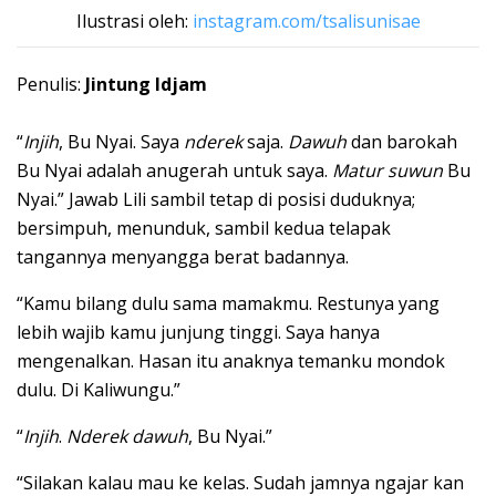
Ilustrasi oleh:
instagram.com/tsalisunisae
Penulis:
Jintung Idjam
“
Injih
, Bu Nyai. Saya
nderek
saja.
Dawuh
dan barokah
Bu Nyai adalah anugerah untuk saya.
Matur suwun
Bu
Nyai.” Jawab Lili sambil tetap di posisi duduknya;
bersimpuh, menunduk, sambil kedua telapak
tangannya menyangga berat badannya.
“Kamu bilang dulu sama mamakmu. Restunya yang
lebih wajib kamu junjung tinggi. Saya hanya
mengenalkan. Hasan itu anaknya temanku mondok
dulu. Di Kaliwungu.”
“
Injih
.
Nderek dawuh
, Bu Nyai.”
“Silakan kalau mau ke kelas. Sudah jamnya ngajar kan