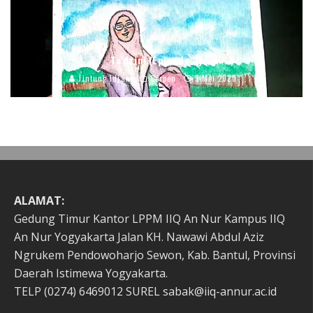
Ta’dzim (Episode 3)
Jintung Idjam
Cerpen
3 Mei 2020
ALAMAT:
Gedung Timur Kantor LPPM IIQ An Nur Kampus IIQ
An Nur Yogyakarta Jalan KH. Nawawi Abdul Aziz
Ngrukem Pendowoharjo Sewon, Kab. Bantul, Provinsi
Daerah Istimewa Yogyakarta.
TELP (0274) 6469012 SUREL sabak@iiq-annur.ac.id