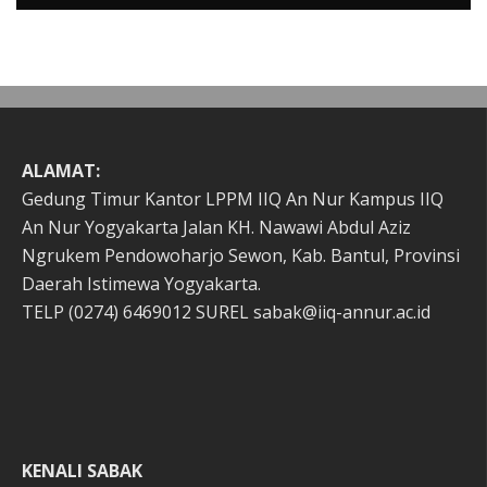
Ngaji Gus Rum: Makan Memakai Piring Non Muslim,
Halalkah?
Qowim Musthofa
Ngaji Gus Rum
1 Desember 2018
ALAMAT:
Gedung Timur Kantor LPPM IIQ An Nur Kampus IIQ
An Nur Yogyakarta Jalan KH. Nawawi Abdul Aziz
Ngrukem Pendowoharjo Sewon, Kab. Bantul, Provinsi
Daerah Istimewa Yogyakarta.
TELP (0274) 6469012 SUREL sabak@iiq-annur.ac.id
KENALI SABAK