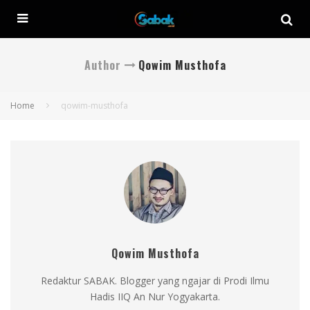
Author
Qowim Musthofa
Home
qowim-musthofa
Qowim Musthofa
Redaktur SABAK. Blogger yang ngajar di Prodi Ilmu
Hadis IIQ An Nur Yogyakarta.