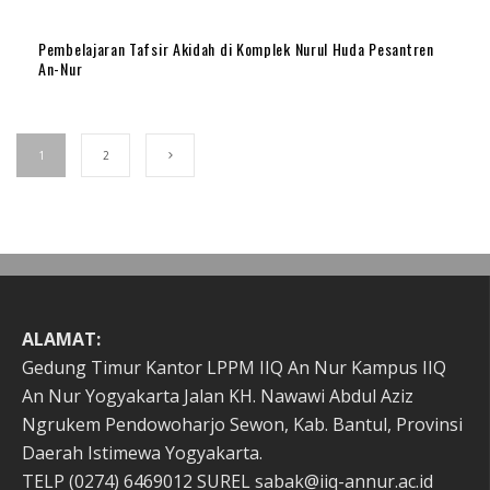
Pembelajaran Tafsir Akidah di Komplek Nurul Huda Pesantren
An-Nur
1
2
ALAMAT:
Gedung Timur Kantor LPPM IIQ An Nur Kampus IIQ
An Nur Yogyakarta Jalan KH. Nawawi Abdul Aziz
Ngrukem Pendowoharjo Sewon, Kab. Bantul, Provinsi
Daerah Istimewa Yogyakarta.
TELP (0274) 6469012 SUREL sabak@iiq-annur.ac.id