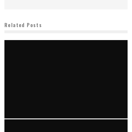
Related Posts
Keeping an European countries Woman Content – How
to Make Her Completely happy Too