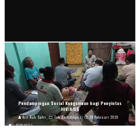
Kajian Kitab Tibyan fi Adabi Hamalatil Quran di Pondok
Pesantren An-Nur dalam Membentuk Karakter Santri
yang Berakhlak Mulia
Khoirun Niat
Tak Berkategori
29 Mei 2020
Pendampingan Sosial Keagamaan bagi Penyintas
HIV/AIDS
Arif Nuh Safri
Tak Berkategori
29 Februari 2020