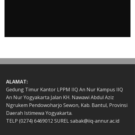
Jangan Memahami Hadis Secara Sepotong: Ketahuilah
Keseluruhan Konteksnya
Mujib Romadhon
Esai
6 Januari 2019
ALAMAT:
Gedung Timur Kantor LPPM IIQ An Nur Kampus IIQ
An Nur Yogyakarta Jalan KH. Nawawi Abdul Aziz
Ngrukem Pendowoharjo Sewon, Kab. Bantul, Provinsi
Daerah Istimewa Yogyakarta.
TELP (0274) 6469012 SUREL sabak@iiq-annur.ac.id