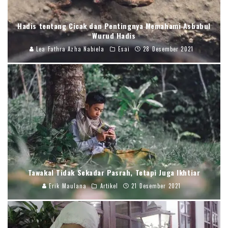
Hadis tentang Cicak dan Pentingnya Memahami Asbabul
Wurud Hadis
Lea Fathra Azha Nabiela
Esai
28 Desember 2021
Tawakal Tidak Sekadar Pasrah, Tetapi Juga Ikhtiar
Erik Maulana
Artikel
21 Desember 2021