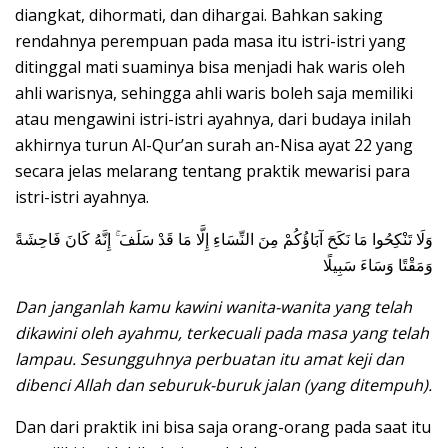
diangkat, dihormati, dan dihargai. Bahkan saking
rendahnya perempuan pada masa itu istri-istri yang
ditinggal mati suaminya bisa menjadi hak waris oleh
ahli warisnya, sehingga ahli waris boleh saja memiliki
atau mengawini istri-istri ayahnya, dari budaya inilah
akhirnya turun Al-Qur’an surah an-Nisa ayat 22 yang
secara jelas melarang tentang praktik mewarisi para
istri-istri ayahnya.
وَلَا تَنْكِحُوا مَا نَكَحَ آبَاؤُكُمْ مِنَ النِّسَاءِ إِلَّا مَا قَدْ سَلَفَ ۚ إِنَّهُ كَانَ فَاحِشَةً
وَمَقْتًا وَسَاءَ سَبِيلًا
Dan janganlah kamu kawini wanita-wanita yang telah
dikawini oleh ayahmu, terkecuali pada masa yang telah
lampau. Sesungguhnya perbuatan itu amat keji dan
dibenci Allah dan seburuk-buruk jalan (yang ditempuh).
Dan dari praktik ini bisa saja orang-orang pada saat itu