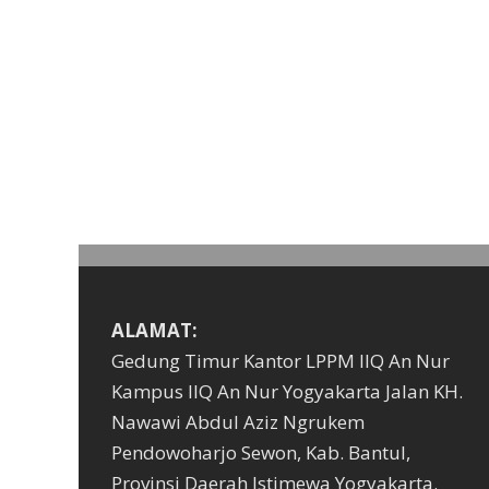
ALAMAT:
Gedung Timur Kantor LPPM IIQ An Nur
Kampus IIQ An Nur Yogyakarta Jalan KH.
Nawawi Abdul Aziz Ngrukem
Pendowoharjo Sewon, Kab. Bantul,
Provinsi Daerah Istimewa Yogyakarta.