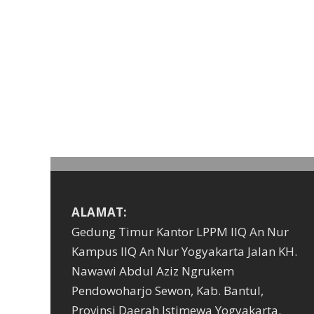
ALAMAT:
Gedung Timur Kantor LPPM IIQ An Nur
Kampus IIQ An Nur Yogyakarta Jalan KH.
Nawawi Abdul Aziz Ngrukem
Pendowoharjo Sewon, Kab. Bantul,
Provinsi Daerah Istimewa Yogyakarta.